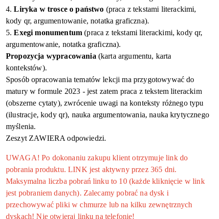
4.
Liryka w trosce o państwo
(praca z
tekst
a
m
i
literackim
i
,
kod
y
qr
, argumentowanie
, notatka graficzna
).
5.
Exegi
monumentum
(
praca z tekstami literackimi, kody
qr
,
argumentowanie, notatka graficzna
)
.
Propozycja wypracowania
(karta argumentu, karta
kontekstów).
Sposób opracowania tematów lekcji ma przygotowywać do
matury w formule 2023 - jest zatem praca z tekstem literackim
(obszerne cytaty), zwrócenie uwagi na konteksty różnego typu
(ilustracje, kody
qr
), nauka argumentowania, nauka krytycznego
myślenia.
Zeszyt ZAWIERA odpowiedzi.
UWAGA! Po dokonaniu zakupu klient otrzymuje link do
pobrania produktu. LINK jest aktywny przez 365 dni.
Maksymalna liczba pobrań linku to 10 (każde kliknięcie w link
jest pobraniem danych). Zalecamy pobrać na dysk i
przechowywać pliki w chmurze lub na kilku zewnętrznych
dyskach! Nie otwieraj linku na telefonie!