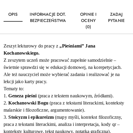
OPIS
INFORMACJE DOT.
OPINIE I
ZADAJ
BEZPIECZEŃSTWA
OCENY
PYTANIE
(0)
Zeszyt lekturowy do pracy z
„
Pieśniami
” Jana
Kochanowskiego.
Z zeszytem uczeń może pracować zupełnie samodzielnie –
świetnie sprawdzi się w edukacji domowej, na korepetycjach.
Ale też nauczyciel może wybierać zadania i realizować je na
lekcji jako karty pracy.
Tematy to:
1.
Geneza
pieśni
(
praca z tekstem naukowym, źródłami
).
2.
Kochanowski
Bogu
(praca z
tekstami literackimi
, konteksty
malarskie i filozoficzne,
argumentowanie
).
3.
Stoicyzm i epikureizm
(mapy myśli, kontekst filozoficzny,
praca z
tekstami literackimi
, analiza i interpretacja, kod
y
qr
–
konteksty kulturowe
, tekst naukowy, notatka graficzna)
.