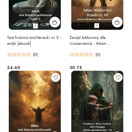
Test historycznoliteracki nr 2 -
Zeszyt lekturowy dla
antyk [ebook]
rozszerzenia - Adam
Mickiewicz "Dziady, cz. III"
(0)
(0)
[ebook]
24.60
30.75
Cena:
Cena: