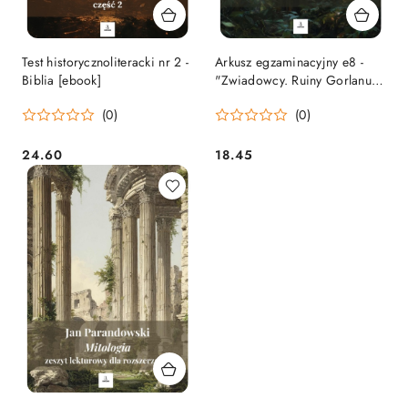
Test historycznoliteracki nr 2 -
Arkusz egzaminacyjny e8 -
Biblia [ebook]
"Zwiadowcy. Ruiny Gorlanu"
J. Flanagan [ebook]
(0)
(0)
24.60
18.45
Cena:
Cena: