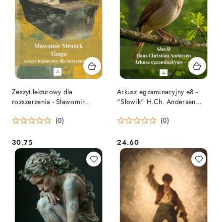
Zeszyt lekturowy dla
Arkusz egzaminacyjny e8 -
rozszerzenia - Sławomir
"Słowik" H.Ch. Andersen
Mrożek "Tango" [ebook]
[ebook]
(0)
(0)
30.75
24.60
Cena:
Cena: