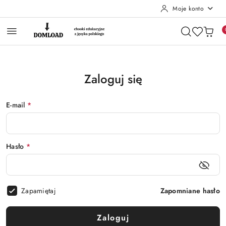
Moje konto
Przejdź do treści głównej
Przejdź do wyszukiwarki
Przejdź do moje konto
Przejdź do menu głównego
Przejdź do stopki
Zaloguj się
E-mail
*
Hasło
*
Zapamiętaj
Zapomniane hasło
Zaloguj