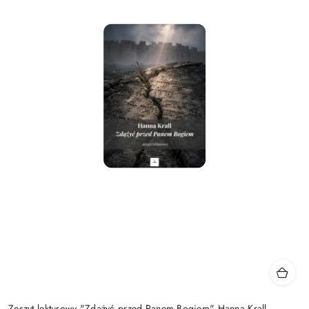
Zeszyt lekturowy "Zdążyć przed Panem Bogiem" Hanna Krall