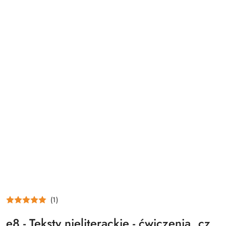
(1)
e8 - Teksty nieliterackie - ćwiczenia, cz.