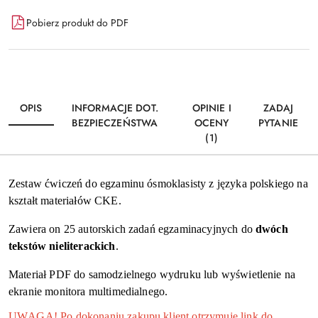
Dostępność
Pobierz produkt do PDF
i
Wyślij
dostawa
OPIS
INFORMACJE DOT.
OPINIE I
ZADAJ
BEZPIECZEŃSTWA
OCENY
PYTANIE
(1)
Zestaw ćwiczeń do egzaminu ósmoklasisty z języka polskiego na
kształt materiałów CKE.
Zawiera on 25 autorskich zadań egzaminacyjnych do
dwóch
tekstów nieliterackich
.
Materiał PDF do samodzielnego wydruku lub wyświetlenie na
ekranie monitora multimedialnego.
UWAGA! Po dokonaniu zakupu klient otrzymuje link do