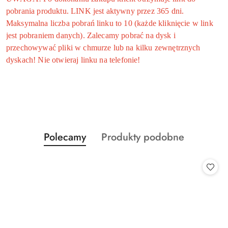
pobrania produktu. LINK jest aktywny przez 365 dni.
Maksymalna liczba pobrań linku to 10 (każde kliknięcie w link
jest pobraniem danych). Zalecamy pobrać na dysk i
przechowywać pliki w chmurze lub na kilku zewnętrznych
dyskach! Nie otwieraj linku na telefonie!
Produkty
Produkty
Polecamy
Produkty podobne
Pomiń karuzelę produktów
o
o
statusie:
statusie: