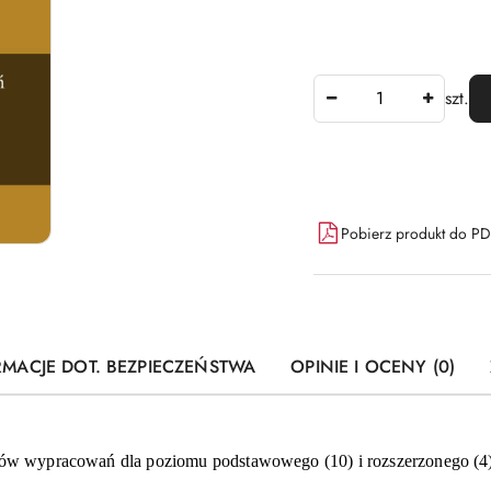
Ilość
szt.
Dostępność
Pobierz produkt do P
i
dostawa
RMACJE DOT. BEZPIECZEŃSTWA
OPINIE I OCENY (0)
atów wypracowań dla poziomu podstawowego (10) i rozszerzonego (4)