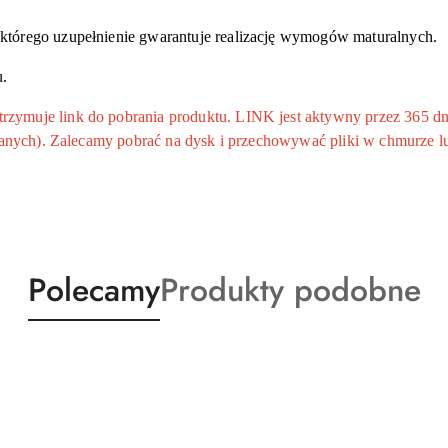
tórego uzupełnienie gwarantuje realizację wymogów maturalnych.
.
ymuje link do pobrania produktu. LINK jest aktywny przez 365 dni
 danych). Zalecamy pobrać na dysk i przechowywać pliki w chmurze l
Produkty
Produkty
Polecamy
Produkty podobne
o
o
statusie:
statusie: