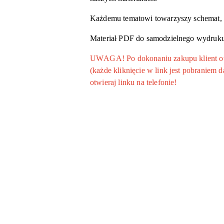
Każdemu tematowi towarzyszy schemat, k
Materiał PDF do samodzielnego wydruku
UWAGA! Po dokonaniu zakupu klient otrz
(każde kliknięcie w link jest pobraniem
otwieraj linku na telefonie!
Pomiń karuzelę produktów