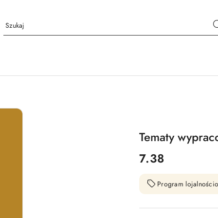
Tematy wypraco
cena:
7.38
Program lojalnościo