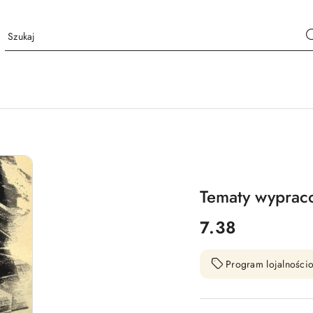
Tematy wypraco
cena:
7.38
Program lojalnościo