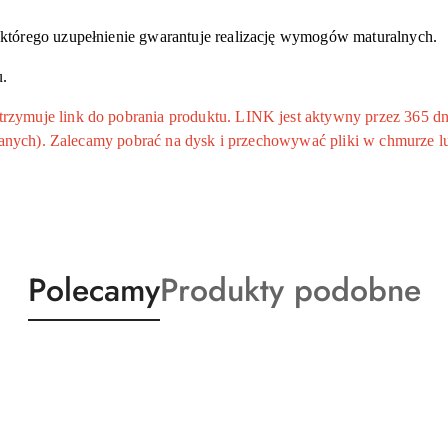
tórego uzupełnienie gwarantuje realizację wymogów maturalnych.
.
ymuje link do pobrania produktu. LINK jest aktywny przez 365 dni
 danych). Zalecamy pobrać na dysk i przechowywać pliki w chmurze l
Produkty
Produkty
Polecamy
Produkty podobne
o
o
statusie:
statusie: