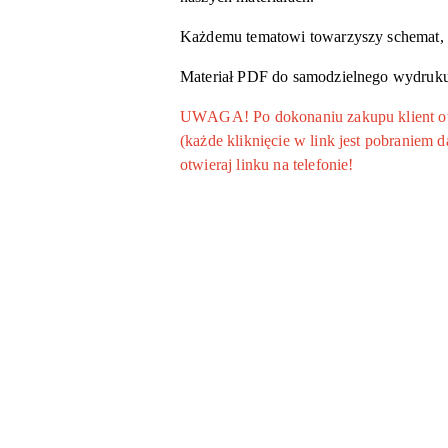
Każdemu tematowi towarzyszy schemat, k
Materiał PDF do samodzielnego wydruku
UWAGA! Po dokonaniu zakupu klient otrz
(każde kliknięcie w link jest pobraniem
otwieraj linku na telefonie!
Pomiń karuzelę produktów