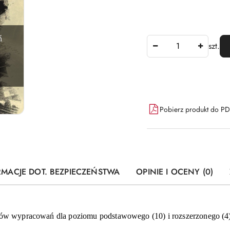
Ilość
szt.
Dostępność
Pobierz produkt do P
i
dostawa
RMACJE DOT. BEZPIECZEŃSTWA
OPINIE I OCENY (0)
atów wypracowań dla poziomu podstawowego (10) i rozszerzonego (4)