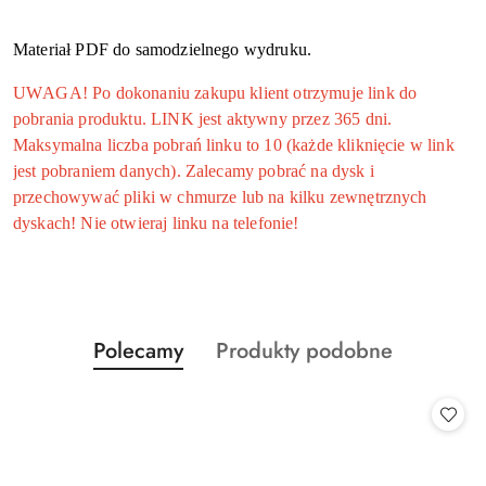
Materiał PDF do samodzielnego wydruku.
UWAGA! Po dokonaniu zakupu klient otrzymuje link do
pobrania produktu. LINK jest aktywny przez 365 dni.
Maksymalna liczba pobrań linku to 10 (każde kliknięcie w link
jest pobraniem danych). Zalecamy pobrać na dysk i
przechowywać pliki w chmurze lub na kilku zewnętrznych
dyskach! Nie otwieraj linku na telefonie!
Produkty
Produkty
Polecamy
Produkty podobne
Pomiń karuzelę produktów
o
o
statusie:
statusie: