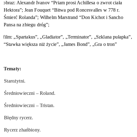
obraz: Alexandr Ivanov “Priam prosi Achillesa o zwrot ciała
Hektora”; Jean Fouquet “Bitwa pod Roncesvalles w 778 r.
Śmierć Rolanda”; Wilhelm Marstrand “Don Kichot i Sancho
Pansa na zbiegu dróg”;
film: „Spartakus”, „Gladiator”, „Terminator”, „Szklana pułapka”,
“Stawka większa niż życie”, „James Bond”, „Gra o tron”
Tematy:
.
Starożytni.
.
Średniowieczni – Roland.
.
Średniowieczni – Tristan.
.
Błędny rycerz.
.
Rycerz zhańbiony.