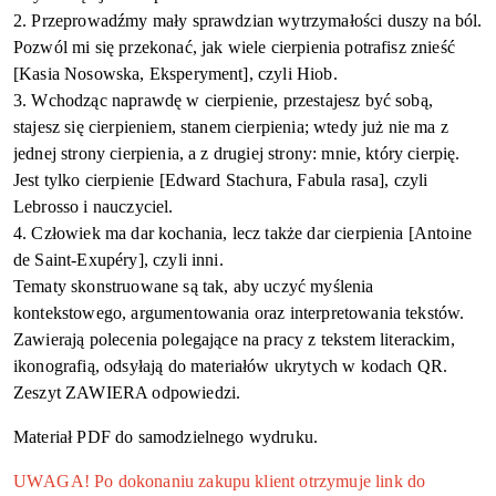
2.
Przeprowadźmy mały sprawdzian wytrzymałości duszy na ból.
Pozwól mi się przekonać, jak wiele cierpienia potrafisz znieść
[Kasia Nosowska, Eksperyment], czyli Hiob.
3.
Wchodząc naprawdę w cierpienie, przestajesz być sobą,
stajesz się cierpieniem, stanem cierpienia; wtedy już nie ma z
jednej strony cierpienia, a z drugiej strony: mnie, który cierpię.
Jest tylko cierpienie
[Edward
Stachura,
Fabula
rasa], czyli
Lebrosso
i nauczyciel.
4.
Człowiek ma dar kochania, lecz także dar cierpienia [
Antoine
de Saint-
Exupéry
], czyli inni.
Tematy skonstruowane są tak, aby uczyć myślenia
kontekstowego, argumentowania oraz interpretowania tekstów.
Zawierają polecenia
polegające na
prac
y
z tekstem literackim
,
ikonografią, odsyłają do materiałów ukrytych w kodach QR
.
Zeszyt ZAWIERA odpowiedzi.
Materiał PDF do samodzielnego wydruku.
UWAGA! Po dokonaniu zakupu klient otrzymuje link do