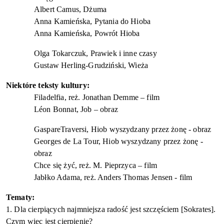
Albert Camus, Dżuma
Anna Kamieńska,
Pytania do Hioba
Anna Kamieńska, Powrót Hioba
Olga Tokarczuk, Prawiek i inne czasy
Gustaw Herling-Grudziński, Wieża
Niektóre
teksty kultury:
Filadelfia, reż. Jonathan
Demme
– film
Léon
Bonnat
, Job – obraz
Gaspare
Traversi, Hiob wyszydzany przez żonę - obraz
Georges de La Tour, Hiob wyszydzany przez żonę -
obraz
Chce się żyć, reż. M. Pieprzyca – film
Jabłko Adama, reż. Anders Thomas Jensen - film
Tematy:
1.
Dla cierpiących najmniejsza radość jest szczęściem [Sokrates].
Czym więc jest cierpienie?