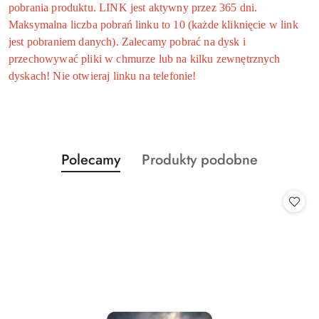
pobrania produktu. LINK jest aktywny przez 365 dni.
Maksymalna liczba pobrań linku to 10 (każde kliknięcie w link
jest pobraniem danych). Zalecamy pobrać na dysk i
przechowywać pliki w chmurze lub na kilku zewnętrznych
dyskach! Nie otwieraj linku na telefonie!
Produkty
Produkty
Polecamy
Produkty podobne
Pomiń karuzelę produktów
o
o
statusie:
statusie: