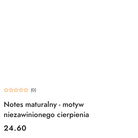
(0)
Notes maturalny - motyw
niezawinionego cierpienia
cena:
24.60