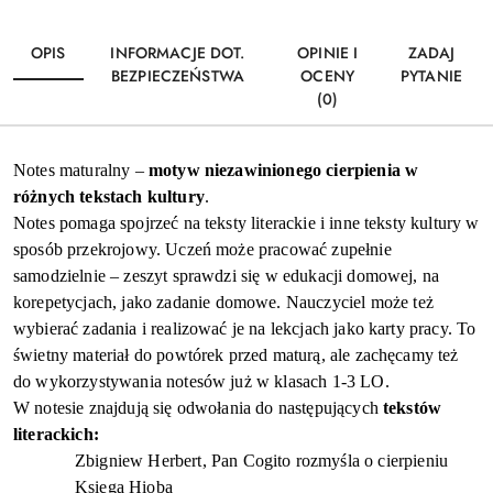
OPIS
INFORMACJE DOT.
OPINIE I
ZADAJ
BEZPIECZEŃSTWA
OCENY
PYTANIE
(0)
Notes ma
turalny
–
motyw niezawinionego cierpienia w
różnych tekstach kultury
.
Notes pomaga spojrzeć na teksty literackie i inne teksty kultury w
sposób przekrojowy. U
czeń może pracować zupełnie
samodzielnie – zeszyt sprawdzi się w edukacji domowej, na
korepetycjach
,
jako zadanie domowe.
Nauczyciel może też
wybierać zadania i realizować je na lekcj
ach
jako karty pracy.
To
świetny materiał do powtórek przed maturą, ale zachęcamy też
do wykorzystywania notesów już w klasach 1-3 LO.
W notesie znajdują się odwołania do następujących
tekstów
literackich:
Zbigniew Herbert, Pan Cogito rozmyśla o cierpieniu
Księga
Hioba