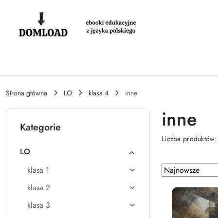
Przejdź do treści głównej
Przejdź do wyszukiwarki
Przejdź do moje konto
Przejdź do menu głównego
Przejdź do stopki
Strona główna
LO
klasa 4
inne
inne
Kategorie
Liczba produktów
LO
Zastosowano
Sortuj
klasa 1
według
sortowanie:
klasa 2
Najnowsze.
klasa 3