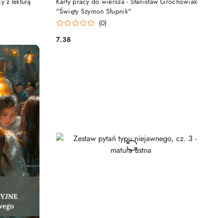
 z lekturą
Karty pracy do wiersza - Stanisław Grochowiak
"Święty Szymon Słupnik"
(0)
7.38
Cena: