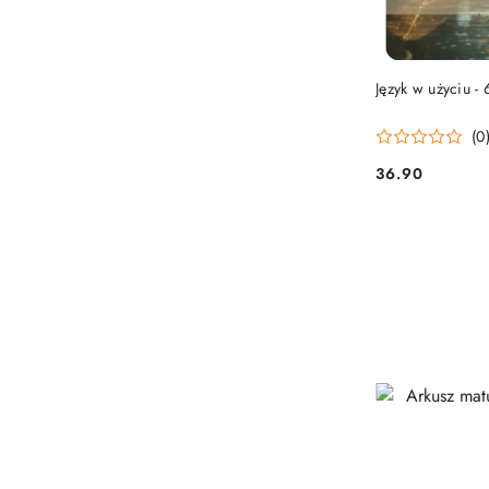
Język w użyciu - 
(0
36.90
Cena: