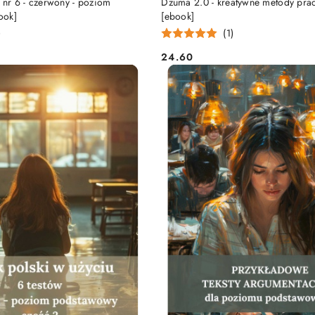
 nr 6 - czerwony - poziom
Dżuma 2.0 - kreatywne metody pracy
ook]
[ebook]
)
(1)
24.60
Cena: