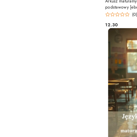
Arkusz maturalny
podstawowy [eb
(0
12.30
Cena: