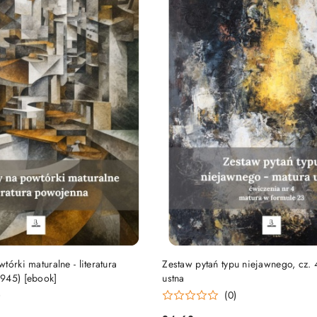
DO KOSZYKA
DO KOSZYKA
tórki maturalne - literatura
Zestaw pytań typu niejawnego, cz. 
945) [ebook]
ustna
)
(0)