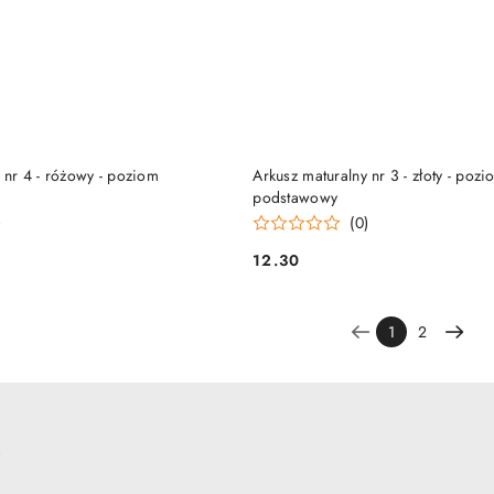
DO KOSZYKA
DO KOSZYKA
 nr 4 - różowy - poziom
Arkusz maturalny nr 3 - złoty - pozi
podstawowy
)
(0)
12.30
Cena:
1
2
e