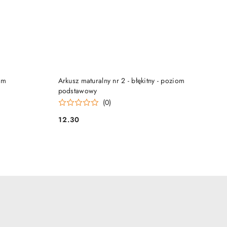
DO KOSZYKA
om
Arkusz maturalny nr 2 - błękitny - poziom
podstawowy
(0)
12.30
Cena: