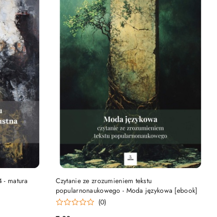
DO KOSZYKA
4 - matura
Czytanie ze zrozumieniem tekstu
popularnonaukowego - Moda językowa [ebook]
(0)