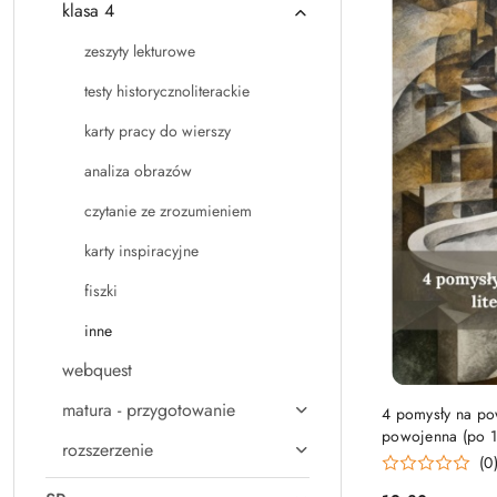
klasa 4
zeszyty lekturowe
testy historycznoliterackie
karty pracy do wierszy
analiza obrazów
czytanie ze zrozumieniem
karty inspiracyjne
fiszki
inne
webquest
matura - przygotowanie
4 pomysły na pow
powojenna (po 1
rozszerzenie
(0