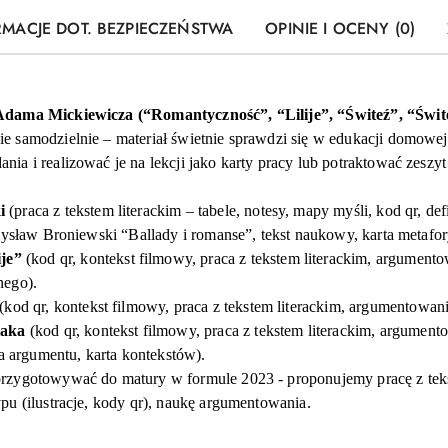
RMACJE DOT. BEZPIECZEŃSTWA
OPINIE I OCENY (0)
 Adama Mickiewicza (“Romantyczność”, “
Lilije
”, “Świteź”, “
Świt
 samodzielnie – materiał świetnie sprawdzi się w edukacji domowej,
a i realizować je na lekcji jako karty pracy lub potraktować zeszy
i
(
praca z tekstem literackim – tabele, notesy, mapy myśli, kod
qr
, de
adysław Broniewski “
Ballady i romanse”, tekst naukowy, karta metafo
ije
”
(
kod
qr
, kontekst filmowy, praca z tekstem literackim, argument
nego
).
(
kod
qr
, kontekst filmowy, praca z tekstem literackim, argumentowan
laka
(kod
qr
, kontekst filmowy, praca z tekstem literackim, argument
ta argumentu, karta kontekstów).
rzygotowywać do matury w formule 2023 - proponujemy pracę z tekst
pu (ilustracje, kody
qr
), naukę argumentowania.