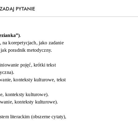
ZADAJ PYTANIE
ezianka
”)
.
 na korepetycjach, jako zadanie
t jak poradnik metodyczny.
finiowanie pojęć, krótki tekst
ryczna
).
owanie, konteksty kulturowe
, tekst
ie, konteksty kulturowe
).
owanie, konteksty kulturowe).
em literackim (obszerne cytaty),