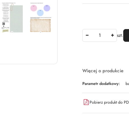
Ilość
szt.
Dostępność
Więcej o produkcie
i
dostawa
Parametr dodatkowy:
b
Pobierz produkt do P