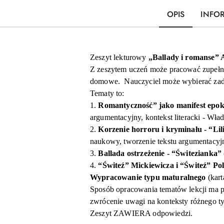
OPIS
INFO
Zeszyt lekturowy
„Ballady i romanse”
Z zeszytem uczeń może pracować zupełnie
domowe. Nauczyciel może wybierać zadani
Tematy to:
1.
Romantyczność” jako manifest epok
argumentacyjny, kontekst literacki - Wł
2.
Korzenie horroru i kryminału - “
Lil
naukowy, tworzenie tekstu argumentacyj
3.
Ballada ostrzeżenie - “Świtezianka”
4.
“Świteź” Mickiewicza i “Świteź” Po
Wypracowanie typu maturalnego
(kar
Sposób opracowania tematów lekcji ma p
zwrócenie uwagi na konteksty różnego ty
Zeszyt ZAWIERA odpowiedzi.