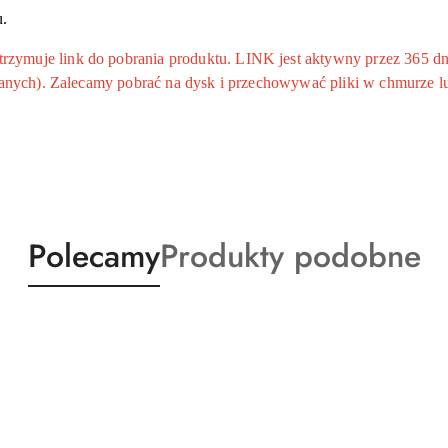
.
ymuje link do pobrania produktu. LINK jest aktywny przez 365 dni
 danych). Zalecamy pobrać na dysk i przechowywać pliki w chmurze l
Produkty
Produkty
Polecamy
Produkty podobne
o
o
statusie:
statusie: