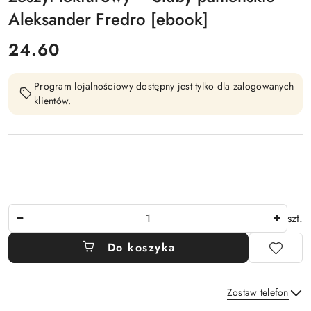
Aleksander Fredro [ebook]
cena:
24.60
Program lojalnościowy dostępny jest tylko dla zalogowanych
klientów.
Ilość
szt.
Do koszyka
Zostaw telefon