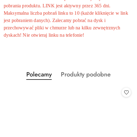
pobrania produktu. LINK jest aktywny przez 365 dni.
Maksymalna liczba pobrań linku to 10 (każde kliknięcie w link
jest pobraniem danych). Zalecamy pobrać na dysk i
przechowywać pliki w chmurze lub na kilku zewnętrznych
dyskach! Nie otwieraj linku na telefonie!
Produkty
Produkty
Polecamy
Produkty podobne
Pomiń karuzelę produktów
o
o
statusie:
statusie: