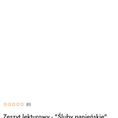
(0)
Zeszyt lekturowy - "Śluby panieńskie"