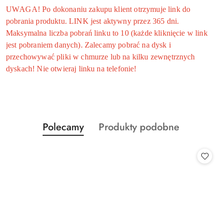
UWAGA! Po dokonaniu zakupu klient otrzymuje link do
pobrania produktu. LINK jest aktywny przez 365 dni.
Maksymalna liczba pobrań linku to 10 (każde kliknięcie w link
jest pobraniem danych). Zalecamy pobrać na dysk i
przechowywać pliki w chmurze lub na kilku zewnętrznych
dyskach! Nie otwieraj linku na telefonie!
Produkty
Produkty
Polecamy
Produkty podobne
Pomiń karuzelę produktów
o
o
statusie:
statusie: