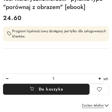
"porównaj z obrazem" [ebook]
cena:
24.60
Program lojalnościowy dostępny jest tylko dla zalogowanych
klientów.
Ilość
szt.
Do koszyka
Zostaw telefon