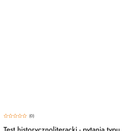
(0)
Test historycznoliteracki - pytania typu