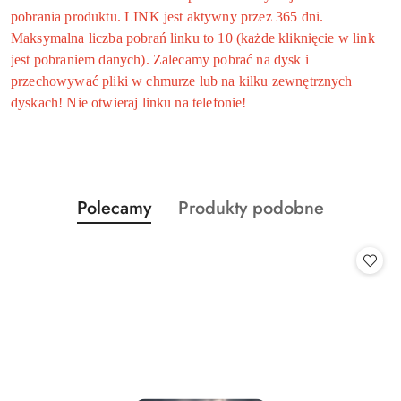
pobrania produktu. LINK jest aktywny przez 365 dni.
Maksymalna liczba pobrań linku to 10 (każde kliknięcie w link
jest pobraniem danych). Zalecamy pobrać na dysk i
przechowywać pliki w chmurze lub na kilku zewnętrznych
dyskach! Nie otwieraj linku na telefonie!
Produkty
Produkty
Polecamy
Produkty podobne
Pomiń karuzelę produktów
o
o
statusie:
statusie: