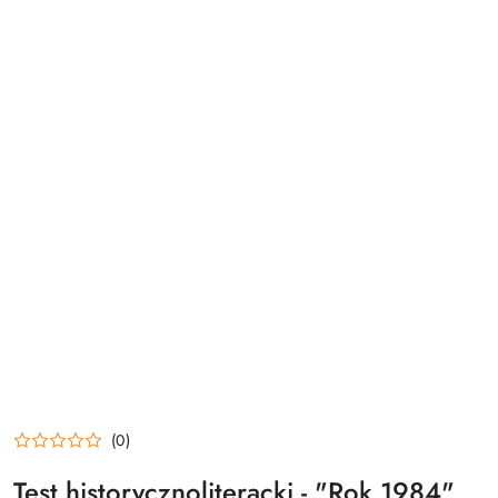
(0)
Test historycznoliteracki - "Rok 1984"