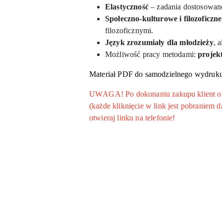
Elastyczność
– zadania dostosowane
Społeczno-kulturowe i filozoficzn
filozoficznymi.
Język zrozumiały dla młodzieży
, 
Możliwość pracy metodami:
projek
Materiał PDF do samodzielnego wydruku
UWAGA! Po dokonaniu zakupu klient otrz
(każde kliknięcie w link jest pobraniem
otwieraj linku na telefonie!
Pomiń karuzelę produktów