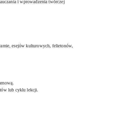
nauczania i wprowadzenia twórczej
mie, esejów kulturowych, felietonów,
ramową.
w lub cyklu lekcji.