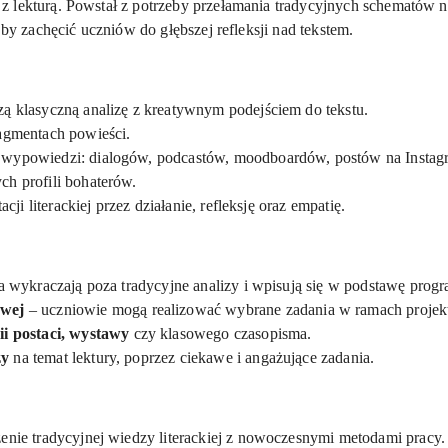
z lekturą. Powstał z potrzeby przełamania tradycyjnych schematów 
 by zachęcić uczniów do głębszej refleksji nad tekstem.
czą klasyczną analizę z kreatywnym podejściem do tekstu.
agmentach powieści.
wypowiedzi: dialogów, podcastów, moodboardów, postów na Instagra
h profili bohaterów.
cji literackiej przez działanie, refleksję oraz empatię.
 wykraczają poza tradycyjne analizy i wpisują się w podstawę prog
owej
– uczniowie mogą realizować wybrane zadania w ramach projektó
ii postaci, wystawy
czy klasowego czasopisma.
zy
na temat lektury, poprzez ciekawe i angażujące zadania.
enie tradycyjnej wiedzy literackiej z nowoczesnymi metodami pracy.