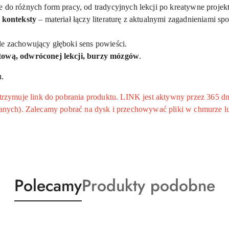
 do różnych form pracy, od tradycyjnych lekcji po kreatywne projekt
e konteksty
– materiał łączy literaturę z aktualnymi zagadnieniami sp
ale zachowujący głęboki sens powieści.
tową, odwróconej lekcji, burzy mózgów
.
.
ymuje link do pobrania produktu. LINK jest aktywny przez 365 dni
 danych). Zalecamy pobrać na dysk i przechowywać pliki w chmurze l
Produkty
Produkty
Polecamy
Produkty podobne
o
o
statusie:
statusie: