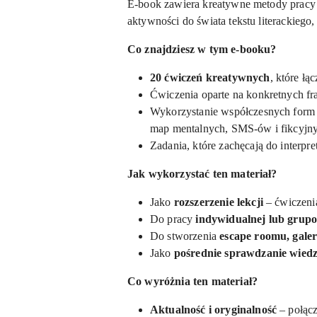
E-book zawiera kreatywne metody pracy 
aktywności do świata tekstu literackiego,
Co znajdziesz w tym e-booku?
20 ćwiczeń kreatywnych
, które łą
Ćwiczenia oparte na konkretnych fr
Wykorzystanie współczesnych form 
map mentalnych, SMS-ów i fikcyjnyc
Zadania, które zachęcają do interpreta
Jak wykorzystać ten materiał?
Jako
rozszerzenie lekcji
– ćwiczenia
Do pracy
indywidualnej lub grup
Do stworzenia
escape roomu, galer
Jako
pośrednie sprawdzanie wied
Co wyróżnia ten materiał?
Aktualność i oryginalność
– połącz