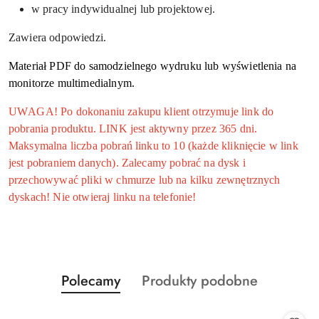
w pracy indywidualnej lub projektowej.
Zawiera odpowiedzi.
Materiał PDF do samodzielnego wydruku lub wyświetlenia na
monitorze multimedialnym.
UWAGA! Po dokonaniu zakupu klient otrzymuje link do
pobrania produktu. LINK jest aktywny przez 365 dni.
Maksymalna liczba pobrań linku to 10 (każde kliknięcie w link
jest pobraniem danych). Zalecamy pobrać na dysk i
przechowywać pliki w chmurze lub na kilku zewnętrznych
dyskach! Nie otwieraj linku na telefonie!
Produkty
Produkty
Polecamy
Produkty podobne
Pomiń karuzelę produktów
o
o
statusie:
statusie: