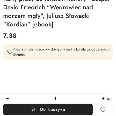
David Friedrich "Wędrowiec nad
morzem mgły", Juliusz Słowacki
"Kordian" [ebook]
cena:
7.38
Program lojalnościowy dostępny jest tylko dla zalogowanych
klientów.
Ilość
szt.
Do koszyka