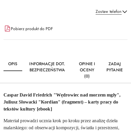
Zostaw telefon
Dostępność
Pobierz produkt do PDF
i
Wyślij
dostawa
OPIS
INFORMACJE DOT.
OPINIE I
ZADAJ
BEZPIECZEŃSTWA
OCENY
PYTANIE
(0)
Caspar David Friedrich "Wędrowiec nad morzem mgły",
Juliusz Słowacki "Kordian" (fragment) – karty pracy do
tekstów kultury [ebook]
Materiał prowadzi ucznia krok po kroku przez analizę dzieła
malarskiego: od obserwacji kompozycji, światła i przestrzeni,