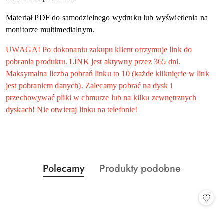
Materiał PDF do samodzielnego wydruku lub wyświetlenia na
monitorze multimedialnym.
UWAGA! Po dokonaniu zakupu klient otrzymuje link do
pobrania produktu. LINK jest aktywny przez 365 dni.
Maksymalna liczba pobrań linku to 10 (każde kliknięcie w link
jest pobraniem danych). Zalecamy pobrać na dysk i
przechowywać pliki w chmurze lub na kilku zewnętrznych
dyskach! Nie otwieraj linku na telefonie!
Produkty
Produkty
Polecamy
Produkty podobne
Pomiń karuzelę produktów
o
o
statusie:
statusie: