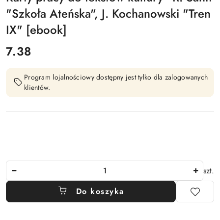
"Szkoła Ateńska", J. Kochanowski "Tren
IX" [ebook]
cena:
7.38
Program lojalnościowy dostępny jest tylko dla zalogowanych
klientów.
Ilość
szt.
Do koszyka