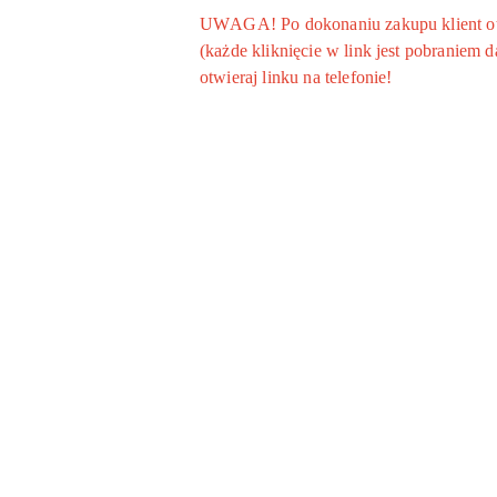
UWAGA! Po dokonaniu zakupu klient otrz
(każde kliknięcie w link jest pobraniem
otwieraj linku na telefonie!
Pomiń karuzelę produktów