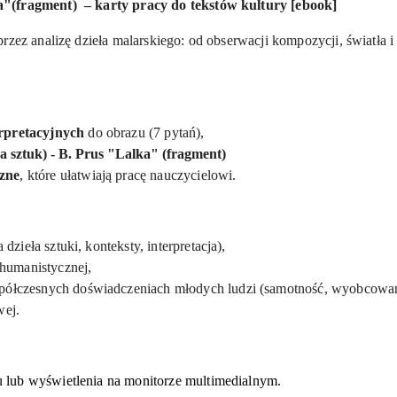
"(fragment) – karty pracy do tekstów kultury [ebook]
zez analizę dzieła malarskiego: od obserwacji kompozycji, światła i pr
.
rpretacyjnych
do obrazu (7 pytań),
za sztuk) -
B. Prus "Lalka" (fragment)
zne
, które ułatwiają pracę nauczycielowi.
 dzieła sztuki, konteksty, interpretacja),
 humanistycznej,
ółczesnych doświadczeniach młodych ludzi (samotność, wyobcowanie
wej.
lub wyświetlenia na monitorze multimedialnym.