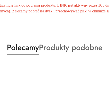
ymuje link do pobrania produktu. LINK jest aktywny przez 365 dni
 danych). Zalecamy pobrać na dysk i przechowywać pliki w chmurze l
Produkty
Produkty
Polecamy
Produkty podobne
o
o
statusie:
statusie: