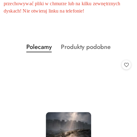
przechowywać pliki w chmurze lub na kilku zewnętrznych
dyskach! Nie otwieraj linku na telefonie!
Produkty
Produkty
Polecamy
Produkty podobne
Pomiń karuzelę produktów
o
o
statusie:
statusie: