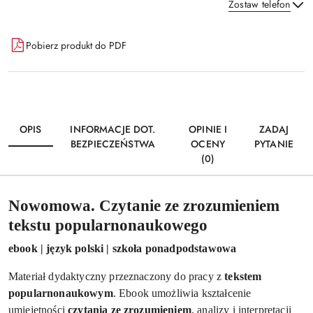
Zostaw telefon
Dostępność
Pobierz produkt do PDF
i
Wyślij
dostawa
OPIS
INFORMACJE DOT.
OPINIE I
ZADAJ
BEZPIECZEŃSTWA
OCENY
PYTANIE
(0)
Nowomowa. Czytanie ze zrozumieniem
tekstu popularnonaukowego
ebook | język polski | szkoła ponadpodstawowa
Materiał dydaktyczny przeznaczony do pracy z
tekstem
popularnonaukowym
. Ebook umożliwia kształcenie
umiejętności
czytania ze zrozumieniem
, analizy i interpretacji