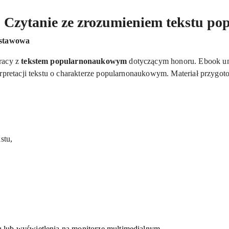
ś. Czytanie ze zrozumieniem tekstu 
odstawowa
racy z
tekstem popularnonaukowym
dotyczącym honoru. Ebook umo
nterpretacji tekstu o charakterze popularnonaukowym. Materiał przygo
stu,
lub wyświetlenia na monitorze multimedialnym.