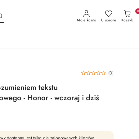
Moje konto
Ulubione
Koszyk
(0)
ozumieniem tekstu
wego - Honor - wczoraj i dziś
wy dostępny jest tylko dla zalogowanych klientów.