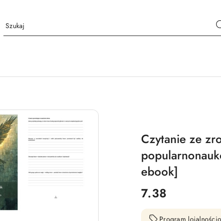
Czytanie ze zr
popularnonauko
ebook]
cena:
7.38
Program lojalnościo