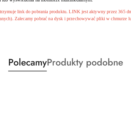
ymuje link do pobrania produktu. LINK jest aktywny przez 365 dni
 danych). Zalecamy pobrać na dysk i przechowywać pliki w chmurze l
Produkty
Produkty
Polecamy
Produkty podobne
o
o
statusie:
statusie: