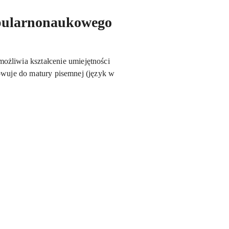
popularnonaukowego
żliwia kształcenie umiejętności
towuje do matury pisemnej (język w