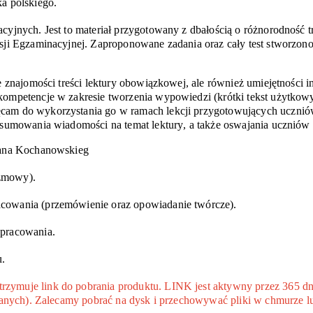
a polskiego.
yjnych. Jest to materiał przygotowany z dbałością o różnorodność tr
sji Egzaminacyjnej. Zaproponowane zadania oraz cały test stworzono 
e znajomości treści lektury obowiązkowej, ale również umiejętności i
kompetencje w zakresie tworzenia wypowiedzi (krótki tekst użytkow
cam do wykorzystania go w ramach lekcji przygotowujących uczniów
odsumowania wiadomości na temat lektury, a także oswajania uczniów
 Jana Kochanowskieg
ozmowy).
cowania (przemówienie oraz opowiadanie twórcze).
ypracowania.
.
ymuje link do pobrania produktu. LINK jest aktywny przez 365 dni
 danych). Zalecamy pobrać na dysk i przechowywać pliki w chmurze l