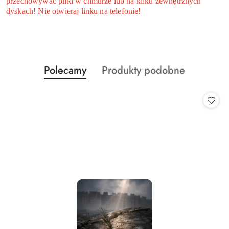
przechowywać pliki w chmurze lub na kilku zewnętrznych
dyskach! Nie otwieraj linku na telefonie!
Produkty
Produkty
Polecamy
Produkty podobne
Pomiń karuzelę produktów
o
o
statusie:
statusie: