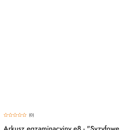
(0)
Arkusz egzaminacyjny e8 - "Syzyfowe