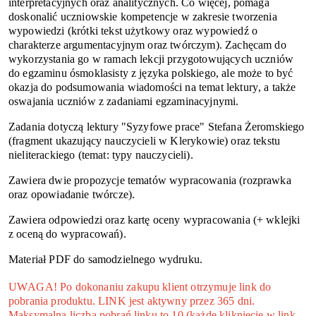
interpretacyjnych oraz analitycznych. Co więcej, pomaga
doskonalić uczniowskie kompetencje w zakresie tworzenia
wypowiedzi (krótki tekst użytkowy oraz wypowiedź o
charakterze argumentacyjnym oraz twórczym). Zachęcam do
wykorzystania go w ramach lekcji przygotowujących uczniów
do egzaminu ósmoklasisty z języka polskiego, ale może to być
okazja do podsumowania wiadomości na temat lektury, a także
oswajania uczniów z zadaniami egzaminacyjnymi.
Zadania dotyczą lektury "Syzyfowe prace" Stefana Żeromskiego
(fragment ukazujący nauczycieli w Klerykowie) oraz tekstu
nieliterackiego (temat: typy nauczycieli).
Zawiera dwie propozycje tematów wypracowania (rozprawka
oraz opowiadanie twórcze).
Zawiera odpowiedzi oraz kartę oceny wypracowania (+ wklejki
z oceną do wypracowań).
Materiał PDF do samodzielnego wydruku.
UWAGA! Po dokonaniu zakupu klient otrzymuje link do
pobrania produktu. LINK jest aktywny przez 365 dni.
Maksymalna liczba pobrań linku to 10 (każde kliknięcie w link