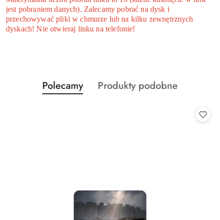
jest pobraniem danych). Zalecamy pobrać na dysk i
przechowywać pliki w chmurze lub na kilku zewnętrznych
dyskach! Nie otwieraj linku na telefonie!
Produkty
Produkty
Polecamy
Produkty podobne
Pomiń karuzelę produktów
o
o
statusie:
statusie: