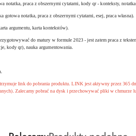
wa notatka, praca z obszernymi cytatami, kody qr - konteksty, notat
tka gotowa notatka, praca z obszernymi cytatami, esej, praca własna).
karta argumentu, karta kontekstów).
zygotowywać do matury w formule 2023 - jest zatem praca z tekstem 
cje, kody
qr
), nauka argumentowania.
.
ymuje link do pobrania produktu. LINK jest aktywny przez 365 dni
 danych). Zalecamy pobrać na dysk i przechowywać pliki w chmurze l