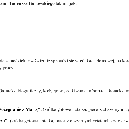
ami Tadeusza Borowskiego
takimi, jak:
e samodzielnie – świetnie sprawdzi się w edukacji domowej, na ko
y pracy.
(kontekst biograficzny, kody
qr
, wyszukiwanie informacji, kontekst m
Pożegnanie z Marią".
(krótka gotowa notatka, praca z obszernymi cy
tzu".
(krótka gotowa notatka, praca z obszernymi cytatami, kody qr - 