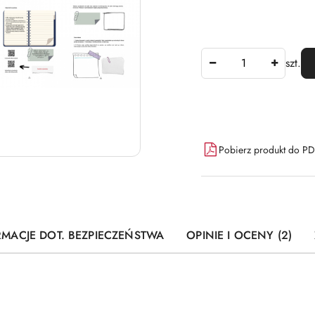
Ilość
szt.
Dostępność
Pobierz produkt do P
i
dostawa
RMACJE DOT. BEZPIECZEŃSTWA
OPINIE I OCENY (2)