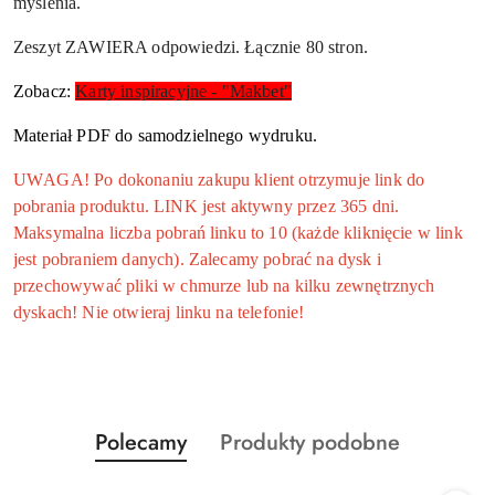
myślenia.
Zeszyt ZAWIERA odpowiedzi. Łącznie 80 stron.
Zobacz:
Karty inspiracyjne - "Makbet"
Materiał PDF do samodzielnego wydruku.
UWAGA! Po dokonaniu zakupu klient otrzymuje link do
pobrania produktu. LINK jest aktywny przez 365 dni.
Maksymalna liczba pobrań linku to 10 (każde kliknięcie w link
jest pobraniem danych). Zalecamy pobrać na dysk i
przechowywać pliki w chmurze lub na kilku zewnętrznych
dyskach! Nie otwieraj linku na telefonie!
Produkty
Produkty
Polecamy
Produkty podobne
Pomiń karuzelę produktów
o
o