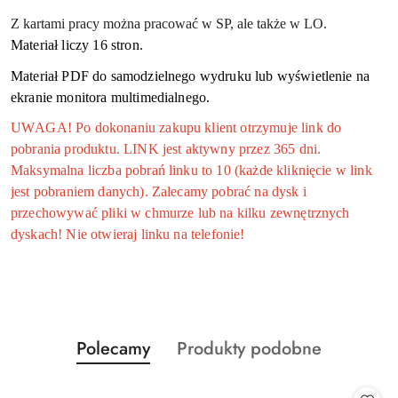
Z kartami pracy można pracować w SP, ale także w LO.
Materiał liczy 16
stron.
Materiał PDF do samodzielnego wydruku lub wyświetlenie na
ekranie monitora multimedialnego.
UWAGA! Po dokonaniu zakupu klient otrzymuje link do
pobrania produktu. LINK jest aktywny przez 365 dni.
Maksymalna liczba pobrań linku to 10 (każde kliknięcie w link
jest pobraniem danych). Zalecamy pobrać na dysk i
przechowywać pliki w chmurze lub na kilku zewnętrznych
dyskach! Nie otwieraj linku na telefonie!
Produkty
Produkty
Polecamy
Produkty podobne
Pomiń karuzelę produktów
o
o
statusie:
statusie: