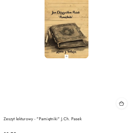
Zeszyt lekturowy - "Pamiętniki" J.Ch. Pasek