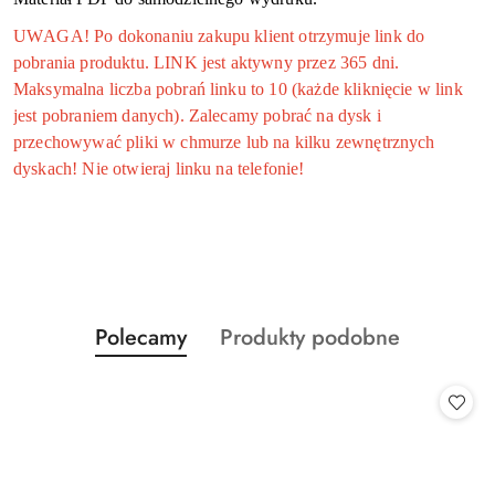
UWAGA! Po dokonaniu zakupu klient otrzymuje link do
pobrania produktu. LINK jest aktywny przez 365 dni.
Maksymalna liczba pobrań linku to 10 (każde kliknięcie w link
jest pobraniem danych). Zalecamy pobrać na dysk i
przechowywać pliki w chmurze lub na kilku zewnętrznych
dyskach! Nie otwieraj linku na telefonie!
Produkty
Produkty
Polecamy
Produkty podobne
Pomiń karuzelę produktów
o
o
statusie:
statusie: