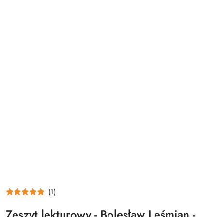
(1)
Zeszyt lekturowy - Bolesław Leśmian -