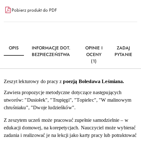
Dostępność
Pobierz produkt do PDF
i
Wyślij
dostawa
OPIS
INFORMACJE DOT.
OPINIE I
ZADAJ
BEZPIECZEŃSTWA
OCENY
PYTANIE
(1)
Zeszyt lekturowy do pracy z
poezją Bolesława Leśmiana.
Zawiera propozycje metodyczne dotyczące następujących
utworów: "Dusiołek", "Trupięgi", "Topielec", "W malinowym
chruśniaku", "Dwoje ludzieńków".
Z zeszytem uczeń może pracować zupełnie samodzielnie – w
edukacji domowej, na korepetycjach. Nauczyciel może wybierać
zadania i realizować je na lekcji jako karty pracy lub potraktować