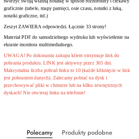
tworzyć swoją własną notatkę w sposób różnorodny i ciekawy
graficznie (tabele, mapy pamięci, osie czasu, notatki z luką,
notatki graficzne, itd.)
Zeszyt ZAWIERA odpowiedzi. Łącznie 33
stron
y
!
Materiał PDF do samodzielnego wydruku lub wyświetlenie na
ekranie monitora multimedialnego.
UWAGA! Po dokonaniu zakupu klient otrzymuje link do
pobrania produktu. LINK jest aktywny przez 365 dni.
Maksymalna liczba pobrań linku to 10 (każde kliknięcie w link
jest pobraniem danych). Zalecamy pobrać na dysk i
przechowywać pliki w chmurze lub na kilku zewnętrznych
dyskach! Nie otwieraj linku na telefonie!
Produkty
Produkty
Polecamy
Produkty podobne
Pomiń karuzelę produktów