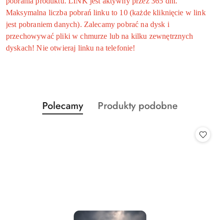
pobrania produktu. LINK jest aktywny przez 365 dni.
Maksymalna liczba pobrań linku to 10 (każde kliknięcie w link
jest pobraniem danych). Zalecamy pobrać na dysk i
przechowywać pliki w chmurze lub na kilku zewnętrznych
dyskach! Nie otwieraj linku na telefonie!
Produkty
Produkty
Polecamy
Produkty podobne
Pomiń karuzelę produktów
o
o
statusie:
statusie: