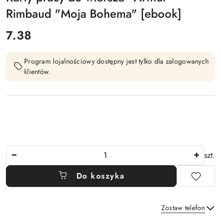
Rimbaud "Moja Bohema" [ebook]
cena:
7.38
Program lojalnościowy dostępny jest tylko dla zalogowanych
klientów.
Ilość
szt.
Do koszyka
Zostaw telefon