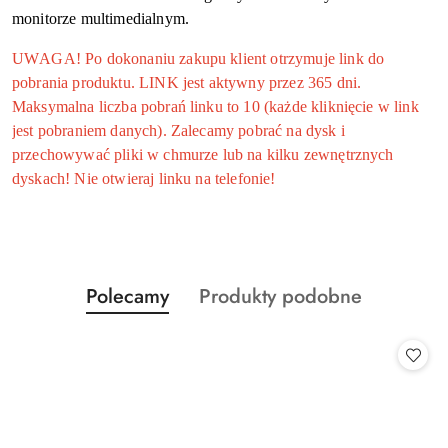
monitorze multimedialnym.
UWAGA! Po dokonaniu zakupu klient otrzymuje link do
pobrania produktu. LINK jest aktywny przez 365 dni.
Maksymalna liczba pobrań linku to 10 (każde kliknięcie w link
jest pobraniem danych). Zalecamy pobrać na dysk i
przechowywać pliki w chmurze lub na kilku zewnętrznych
dyskach! Nie otwieraj linku na telefonie!
Produkty
Produkty
Polecamy
Produkty podobne
Pomiń karuzelę produktów
o
o
statusie:
statusie: