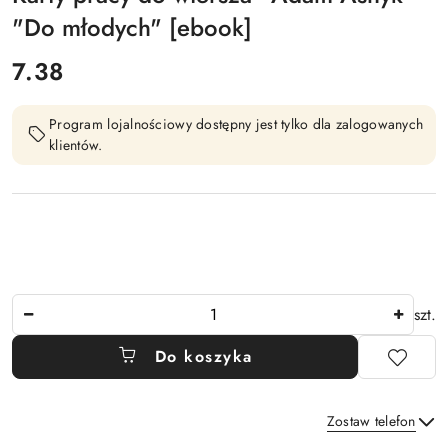
"Do młodych" [ebook]
cena:
7.38
Program lojalnościowy dostępny jest tylko dla zalogowanych
klientów.
Ilość
szt.
Do koszyka
Zostaw telefon