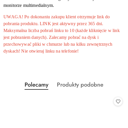
monitorze multimedialnym.
UWAGA! Po dokonaniu zakupu klient otrzymuje link do
pobrania produktu. LINK jest aktywny przez 365 dni.
Maksymalna liczba pobrań linku to 10 (każde kliknięcie w link
jest pobraniem danych). Zalecamy pobrać na dysk i
przechowywać pliki w chmurze lub na kilku zewnętrznych
dyskach! Nie otwieraj linku na telefonie!
Produkty
Produkty
Polecamy
Produkty podobne
Pomiń karuzelę produktów
o
o
statusie:
statusie: