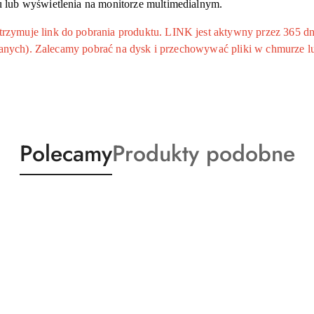
lub wyświetlenia na monitorze multimedialnym.
ymuje link do pobrania produktu. LINK jest aktywny przez 365 dni
 danych). Zalecamy pobrać na dysk i przechowywać pliki w chmurze l
Produkty
Produkty
Polecamy
Produkty podobne
o
o
statusie:
statusie: