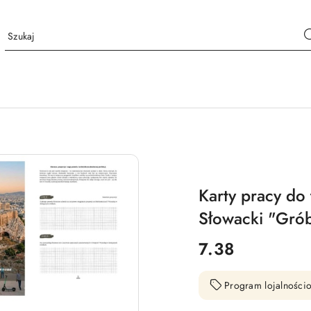
Karty pracy do 
Słowacki "Gró
cena:
7.38
Program lojalnościo