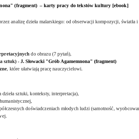
ona" (fragment) – karty pracy do tekstów kultury [ebook]
zez analizę dzieła malarskiego: od obserwacji kompozycji, światła i pr
.
rpretacyjnych
do obrazu (7 pytań),
za sztuk) -
J. Słowacki "Grób Agamemnona" (fragment)
zne
, które ułatwiają pracę nauczycielowi.
 dzieła sztuki, konteksty, interpretacja),
 humanistycznej,
ółczesnych doświadczeniach młodych ludzi (samotność, wyobcowanie
wej.