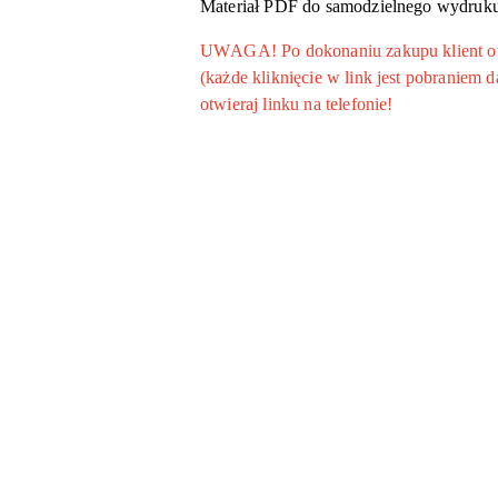
Materiał PDF do samodzielnego wydruku 
UWAGA! Po dokonaniu zakupu klient otrz
(każde kliknięcie w link jest pobraniem
otwieraj linku na telefonie!
Pomiń karuzelę produktów