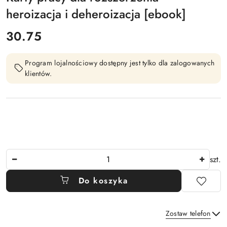
heroizacja i deheroizacja [ebook]
cena:
30.75
Program lojalnościowy dostępny jest tylko dla zalogowanych
klientów.
Ilość
szt.
Do koszyka
Zostaw telefon