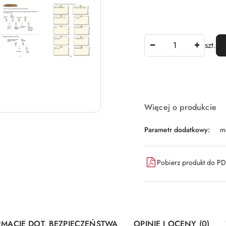
Ilość
szt.
Dostępność
Więcej o produkcie
i
dostawa
Parametr dodatkowy:
m
Pobierz produkt do P
RMACJE DOT. BEZPIECZEŃSTWA
OPINIE I OCENY (0)