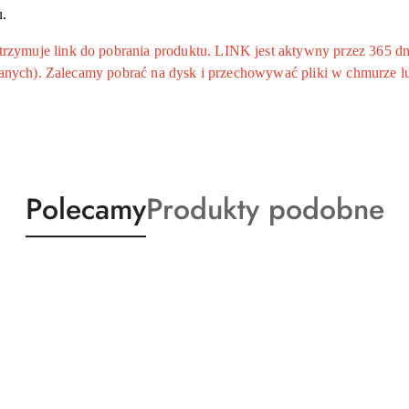
u.
ymuje link do pobrania produktu. LINK jest aktywny przez 365 dni
 danych). Zalecamy pobrać na dysk i przechowywać pliki w chmurze l
Produkty
Produkty
Polecamy
Produkty podobne
o
o
statusie:
statusie: