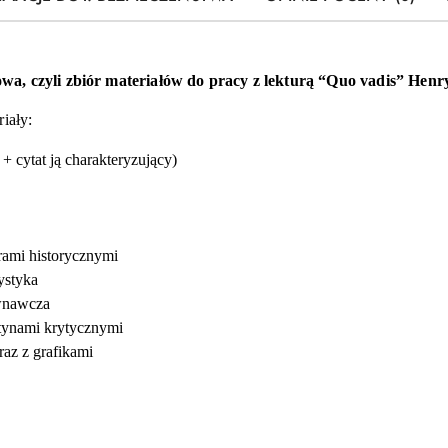
wa, czyli zbiór materiałów do pracy z lekturą “Quo vadis”
Henry
iały:
 + cytat ją charakteryzujący)
erami historycznymi
ystyka
ównawcza
rutynami krytycznymi
raz z grafikami