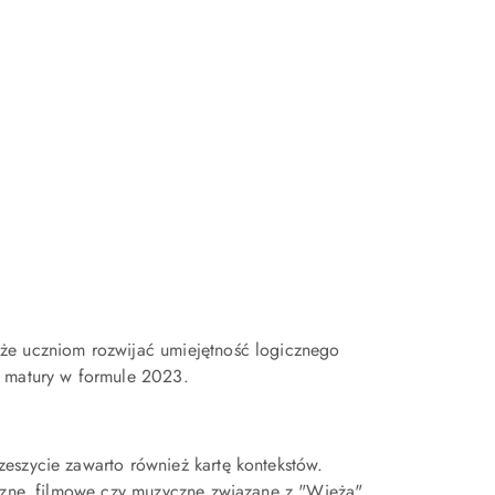
oże uczniom rozwijać umiejętność logicznego
o matury w formule 2023.
eszycie zawarto również kartę kontekstów.
iczne, filmowe czy muzyczne związane z "Wieżą".