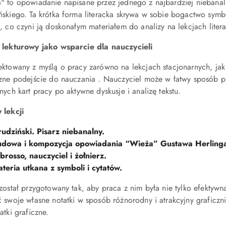
" to opowiadanie napisane przez jednego z najbardziej niebanal
ńskiego. Ta krótka forma literacka skrywa w sobie bogactwo symb
, co czyni ją doskonałym materiałem do analizy na lekcjach litera
 lekturowy jako wsparcie dla nauczycieli
ektowany z myślą o pracy zarówno na lekcjach stacjonarnych, jak 
czne podejście do nauczania . Nauczyciel może w łatwy sposób 
nych kart pracy po aktywne dyskusje i analizę tekstu.
 lekcji
udziński. Pisarz niebanalny.
dowa i kompozycja opowiadania “Wieża” Gustawa Herlinga
brosso, nauczyciel i żołnierz.
teria utkana z symboli i cytatów.
 został przygotowany tak, aby praca z nim była nie tylko efektyw
ć swoje własne notatki w sposób różnorodny i atrakcyjny graficzn
atki graficzne.