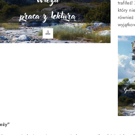
trafiłeś
który ni
również 
wyjątkow
eży"