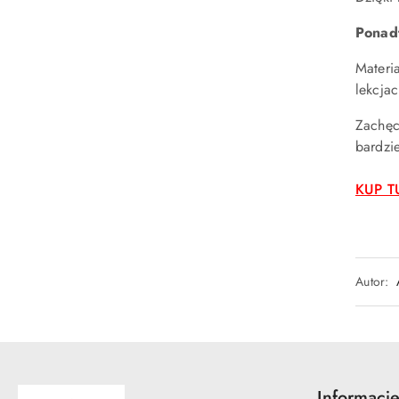
Ponadt
Materi
lekcjac
Zachęca
bardzie
KUP TU
Autor:
Informacj