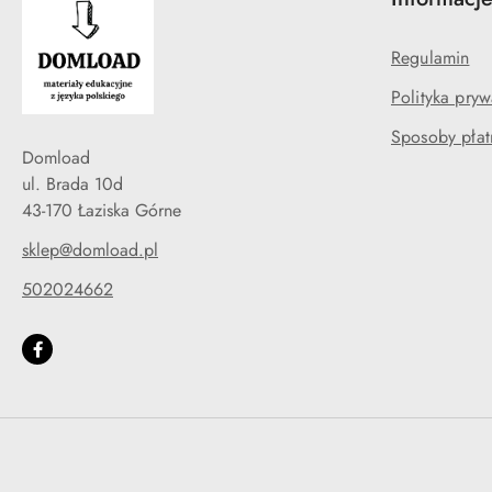
Regulamin
Polityka pryw
Sposoby płat
Domload
ul. Brada 10d
43-170 Łaziska Górne
sklep@domload.pl
502024662