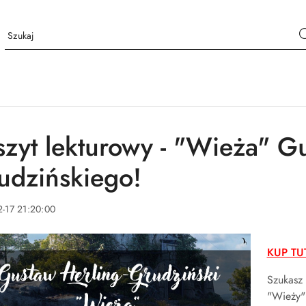
szyt lekturowy - "Wieża" G
udzińskiego!
-17 21:20:00
KUP TUT
Szukasz
"Wieży"