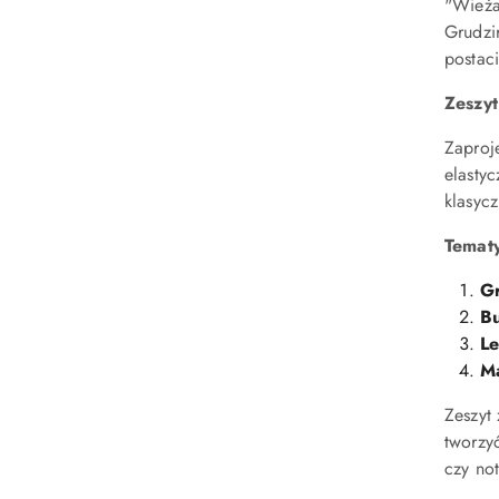
"Wieża
Grudzi
postaci
Zeszyt
Zaproj
elasty
klasycz
Tematy
Gr
Bu
Le
Ma
Zeszyt
tworzy
czy not