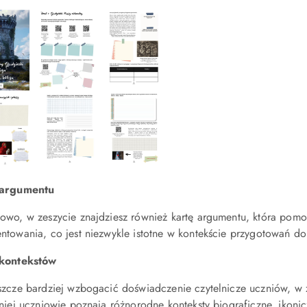
 argumentu
owo, w zeszycie znajdziesz również kartę argumentu, która pom
ntowania, co jest niezwykle istotne w kontekście przygotowań d
 kontekstów
szcze bardziej wzbogacić doświadczenie czytelnicze uczniów, w z
 niej uczniowie poznają różnorodne konteksty biograficzne, ikon