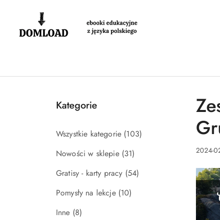
Przejdź do treści głównej
Przejdź do wyszukiwarki
Przejdź do moje konto
Przejdź do menu głównego
Przejdź do stopki
Ze
Kategorie
Gr
Wszystkie kategorie
(103)
2024-02
Nowości w sklepie
(31)
Gratisy - karty pracy
(54)
Pomysły na lekcje
(10)
Inne
(8)