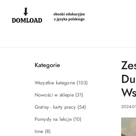
Przejdź do treści głównej
Przejdź do wyszukiwarki
Przejdź do moje konto
Przejdź do menu głównego
Przejdź do stopki
Ze
Kategorie
Du
Wszystkie kategorie
(103)
Ws
Nowości w sklepie
(31)
Gratisy - karty pracy
(54)
2024-01
Pomysły na lekcje
(10)
Inne
(8)