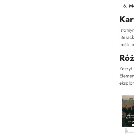
Mo
Kar
Istotn
literac
treść l
Róż
Zeszyt
Element
eksplor