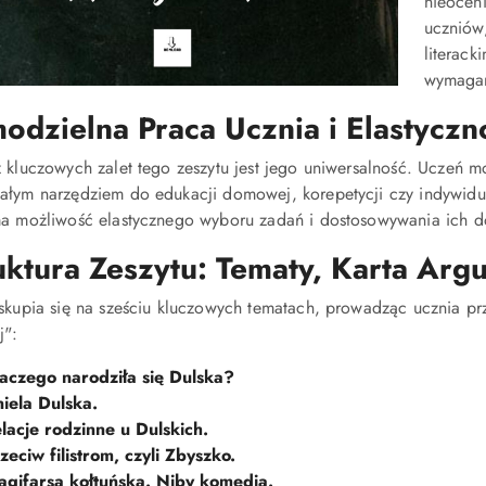
nieocen
uczniów
literac
wymagań
odzielna Praca Ucznia i Elastyczn
z kluczowych zalet tego zeszytu jest jego uniwersalność. Uczeń 
ałym narzędziem do edukacji domowej, korepetycji czy indywid
ma możliwość elastycznego wyboru zadań i dostosowywania ich do
uktura Zeszytu: Tematy, Karta Arg
 skupia się na sześciu kluczowych tematach, prowadząc ucznia pr
j":
aczego narodziła się Dulska?
iela Dulska.
lacje rodzinne u Dulskich.
zeciw filistrom, czyli Zbyszko.
agifarsa kołtuńska. Niby komedia.