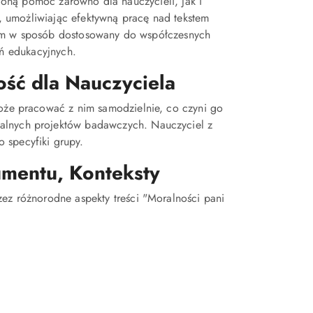
ioną pomoc zarówno dla nauczycieli, jak i
, umożliwiając efektywną pracę nad tekstem
kim w sposób dostosowany do współczesnych
 edukacyjnych.
ość dla Nauczyciela
może pracować z nim samodzielnie, co czyni go
ualnych projektów badawczych. Nauczyciel z
 specyfiki grupy.
umentu, Konteksty
zez różnorodne aspekty treści "Moralności pani