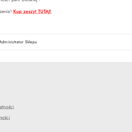
zenia!
Kup zeszyt TUTAJ!
Administrator Sklepu
e
atności
ności