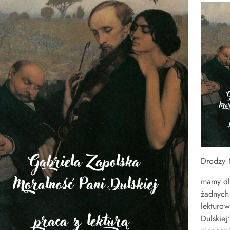
Drodzy 
mamy dl
żadnych
lekturo
Dulskiej