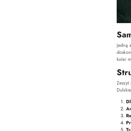
Sam
Jedną 
doskon
kolei 
Str
Zeszyt
Dulskie
Dl
An
Re
Pr
Tr