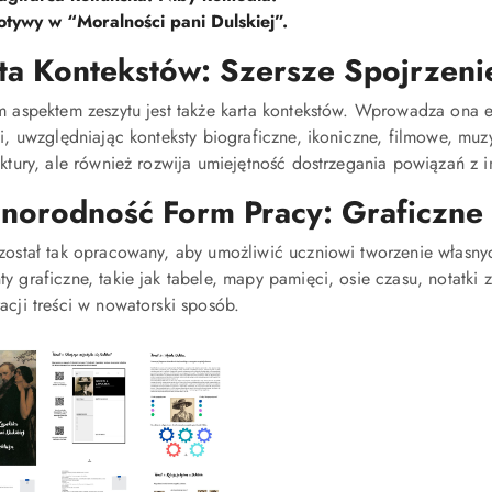
tywy w “Moralności pani Dulskiej”.
ta Kontekstów: Szersze Spojrzenie
ym aspektem zeszytu jest także karta kontekstów. Wprowadza ona 
ki, uwzględniając konteksty biograficzne, ikoniczne, filmowe, mu
ektury, ale również rozwija umiejętność dostrzegania powiązań z i
norodność Form Pracy: Graficzne 
 został tak opracowany, aby umożliwić uczniowi tworzenie własny
y graficzne, takie jak tabele, mapy pamięci, osie czasu, notatki 
acji treści w nowatorski sposób.