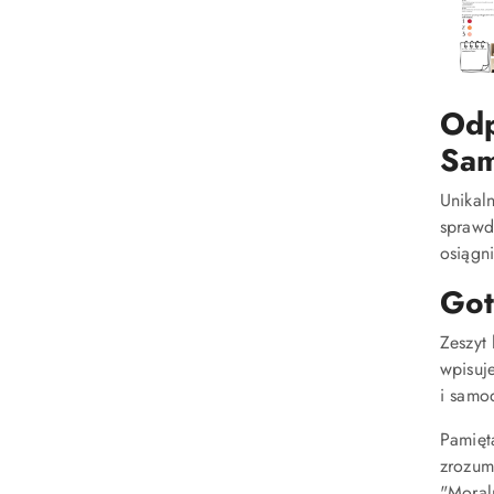
Odp
Sam
Unikal
sprawd
osiągn
Got
Zeszyt
wpisuj
i samo
Pamięta
zrozum
"Moraln