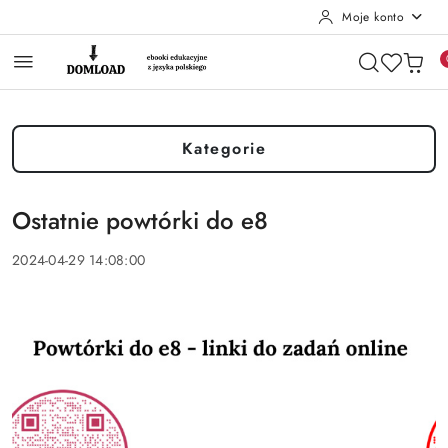
Moje konto
Przejdź do treści głównej
Przejdź do wyszukiwarki
Przejdź do moje konto
Przejdź do menu głównego
Przejdź do stopki
Kategorie
Ostatnie powtórki do e8
2024-04-29 14:08:00