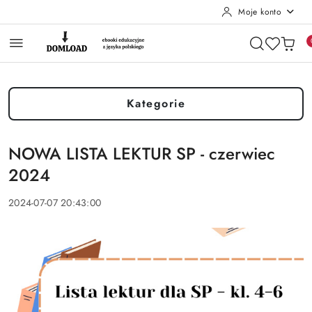
Moje konto
Przejdź do treści głównej
Przejdź do wyszukiwarki
Przejdź do moje konto
Przejdź do menu głównego
Przejdź do stopki
Kategorie
NOWA LISTA LEKTUR SP - czerwiec
2024
2024-07-07 20:43:00