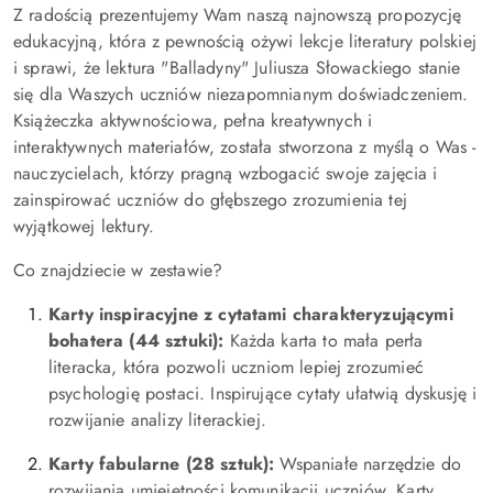
Z radością prezentujemy Wam naszą najnowszą propozycję
edukacyjną, która z pewnością ożywi lekcje literatury polskiej
i sprawi, że lektura "Balladyny" Juliusza Słowackiego stanie
się dla Waszych uczniów niezapomnianym doświadczeniem.
Książeczka aktywnościowa, pełna kreatywnych i
interaktywnych materiałów, została stworzona z myślą o Was -
nauczycielach, którzy pragną wzbogacić swoje zajęcia i
zainspirować uczniów do głębszego zrozumienia tej
wyjątkowej lektury.
Co znajdziecie w zestawie?
Karty inspiracyjne z cytatami charakteryzującymi
bohatera (44 sztuki):
Każda karta to mała perła
literacka, która pozwoli uczniom lepiej zrozumieć
psychologię postaci. Inspirujące cytaty ułatwią dyskusję i
rozwijanie analizy literackiej.
Karty fabularne (28 sztuk):
Wspaniałe narzędzie do
rozwijania umiejętności komunikacji uczniów. Karty