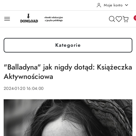
Moje konto
Przejdź do treści głównej
Przejdź do wyszukiwarki
Przejdź do moje konto
Przejdź do menu głównego
Przejdź do stopki
Kategorie
"Balladyna" jak nigdy dotąd: Książeczka
Aktywnościowa
2024-01-20 16:04:00