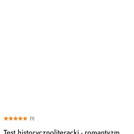
(1)
Test historycznoliteracki - romantyzm