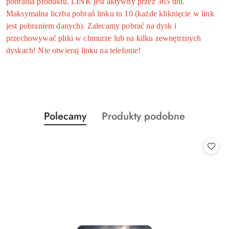
pobrania produktu. LINK jest aktywny przez 365 dni.
Maksymalna liczba pobrań linku to 10 (każde kliknięcie w link
jest pobraniem danych). Zalecamy pobrać na dysk i
przechowywać pliki w chmurze lub na kilku zewnętrznych
dyskach! Nie otwieraj linku na telefonie!
Produkty
Produkty
Polecamy
Produkty podobne
Pomiń karuzelę produktów
o
o
statusie:
statusie: