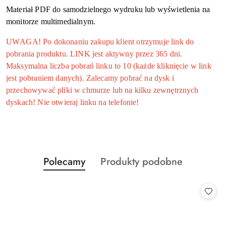
Materiał PDF do samodzielnego wydruku lub wyświetlenia na
monitorze multimedialnym.
UWAGA! Po dokonaniu zakupu klient otrzymuje link do
pobrania produktu. LINK jest aktywny przez 365 dni.
Maksymalna liczba pobrań linku to 10 (każde kliknięcie w link
jest pobraniem danych). Zalecamy pobrać na dysk i
przechowywać pliki w chmurze lub na kilku zewnętrznych
dyskach! Nie otwieraj linku na telefonie!
Produkty
Produkty
Polecamy
Produkty podobne
Pomiń karuzelę produktów
o
o
statusie:
statusie: