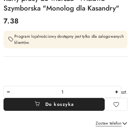
Szymborska "Monolog dla Kasandry"
cena:
7.38
Program lojalnościowy dostępny jest tylko dla zalogowanych
klientów.
Ilość
szt.
Do koszyka
Zostaw telefon